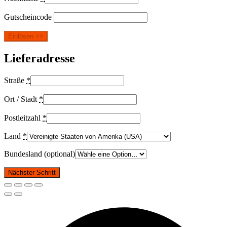
Gutscheincode
Einlösen >>
Lieferadresse
Straße
*
Ort / Stadt
*
Postleitzahl
*
Land
*
Bundesland
(optional)
Nächster Schritt