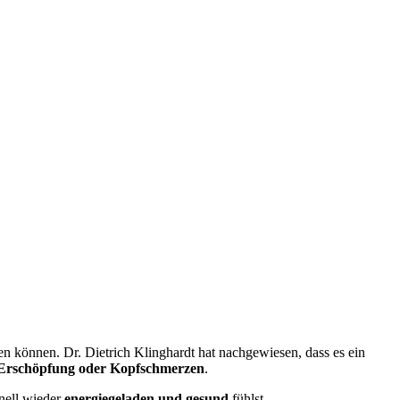
en können. Dr. Dietrich Klinghardt hat nachgewiesen, dass es ein
Erschöpfung oder Kopfschmerzen
.
hnell wieder
energiegeladen und gesund
fühlst.