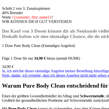
Schritt 2 von 3: Zusatzoptionen
40% Beendet
Warte
{{customer_first_name}}
!
WIR KÖNNEN DICH GUT VERSTEHEN
Der Kauf von 3 Dosen könnte dir als Neukunde viellei
Deshalb haben wir eine einmalige Chance, die du nicht
1 Dose Pure Body Clean (Einmaliges Angebot)
Füge 1 Dose für nur
34,90 €
hinzu (anstatt 69,90€)
34,90
€
Ja, ich möchte dieses einmalige Angebot meiner Bestellung hinzufüge
Nein, danke, ich verstehe, dass ich dieses Angebot nicht mehr sehen 
Warum Pure Body Clean entscheidend für 
Eines der größten Gesundheitskiller im Alltag sind
Schwermetalle
, d
Großteil der gesundheitlichen Probleme auf Schwermetalle zurückzuf
Mit
Pure Body Clean
kannst du sicherstellen, dass dein Körper diese