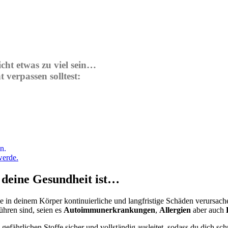
cht etwas zu viel sein…
 verpassen solltest:
n.
werde.
deine Gesundheit ist…
ie in deinem Körper kontinuierliche und langfristige Schäden verursach
ühren sind, seien es
Autoimmunerkrankungen
,
Allergien
aber auch
 gefährlichen Stoffe sicher und vollständig ausleitet, sodass du dich sc