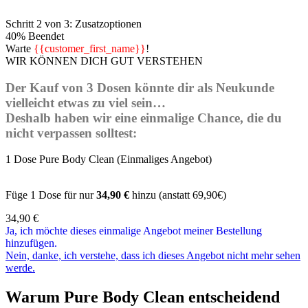
Schritt 2 von 3: Zusatzoptionen
40% Beendet
Warte
{{customer_first_name}}
!
WIR KÖNNEN DICH GUT VERSTEHEN
Der Kauf von 3 Dosen könnte dir als Neukunde
vielleicht etwas zu viel sein…
Deshalb haben wir eine einmalige Chance, die du
nicht verpassen solltest:
1 Dose Pure Body Clean (Einmaliges Angebot)
Füge 1 Dose für nur
34,90 €
hinzu (anstatt 69,90€)
34,90
€
Ja, ich möchte dieses einmalige Angebot meiner Bestellung
hinzufügen.
Nein, danke, ich verstehe, dass ich dieses Angebot nicht mehr sehen
werde.
Warum Pure Body Clean entscheidend