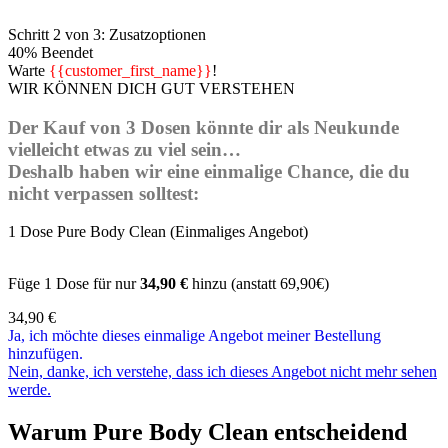
Schritt 2 von 3: Zusatzoptionen
40% Beendet
Warte
{{customer_first_name}}
!
WIR KÖNNEN DICH GUT VERSTEHEN
Der Kauf von 3 Dosen könnte dir als Neukunde
vielleicht etwas zu viel sein…
Deshalb haben wir eine einmalige Chance, die du
nicht verpassen solltest:
1 Dose Pure Body Clean (Einmaliges Angebot)
Füge 1 Dose für nur
34,90 €
hinzu (anstatt 69,90€)
34,90
€
Ja, ich möchte dieses einmalige Angebot meiner Bestellung
hinzufügen.
Nein, danke, ich verstehe, dass ich dieses Angebot nicht mehr sehen
werde.
Warum Pure Body Clean entscheidend