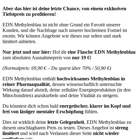
Aber das hier ist deine letzte Chance, von einem exklusiven
Tiefstpreis zu profitieren!
EDN Methylenblau ist nicht ohne Grund ein Favorit unserer
Kunden, und die Nachfrage nach unserer hochreinen Formel ist
enorm. Wir können Angebote wie dieses nur selten und stark
limitiert anbieten.
Nur jetzt und nur hier:
Hol dir
eine Flasche EDN Methylenblau
zum absoluten Ausnahmepreis von
nur 19 €!
(Normalpreis: 69,90 € – Du sparst über 70% / 50,90 €)
EDN Methylenblau enthält
hochwirksames Methylenblau in
reiner Pharmaqualität
, dessen wissenschaftlich untersuchte
Wirkung darauf abzielt, deine zelluläre Energieproduktion (in den
Mitochondrien) anzukurbeln und deine Vitalität zu steigern.
Du könntest dich schon bald
energetischer, klarer im Kopf und
frei von lästiger mentaler Erschöpfung
fühlen.
Dies ist wirklich deine
letzte Gelegenheit
, EDN Methylenblau zu
diesem unschlagbaren Preis zu testen. Dieses Angebot ist
streng
limitiert
und wird nach Verlassen dieser Seite
nicht wieder
verfügbar
sein.