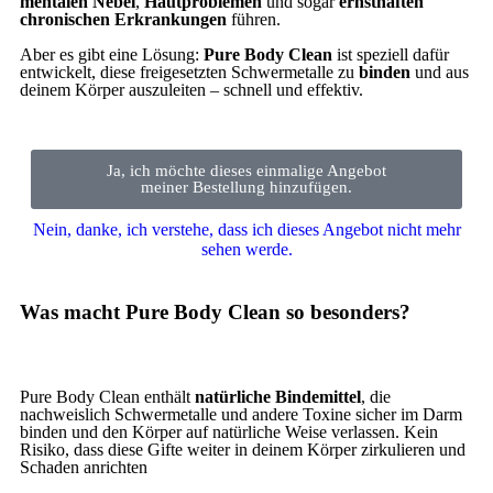
mentalen Nebel
,
Hautproblemen
und sogar
ernsthaften
chronischen Erkrankungen
führen.
Aber es gibt eine Lösung:
Pure Body Clean
ist speziell dafür
entwickelt, diese freigesetzten Schwermetalle zu
binden
und aus
deinem Körper auszuleiten – schnell und effektiv.
Ja, ich möchte dieses einmalige Angebot
meiner Bestellung hinzufügen.
Nein, danke, ich verstehe, dass ich dieses Angebot nicht mehr
sehen werde.
Was macht Pure Body Clean so besonders?
Pure Body Clean enthält
natürliche Bindemittel
, die
nachweislich Schwermetalle und andere Toxine sicher im Darm
binden und den Körper auf natürliche Weise verlassen. Kein
Risiko, dass diese Gifte weiter in deinem Körper zirkulieren und
Schaden anrichten