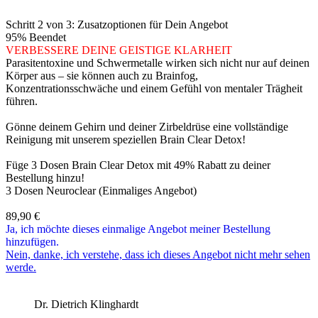
Schritt 2 von 3: Zusatzoptionen für Dein Angebot
95% Beendet
VERBESSERE DEINE GEISTIGE KLARHEIT
Parasitentoxine und Schwermetalle wirken sich nicht nur auf deinen
Körper aus – sie können auch zu Brainfog,
Konzentrationsschwäche und einem Gefühl von mentaler Trägheit
führen.
Gönne deinem Gehirn und deiner Zirbeldrüse eine vollständige
Reinigung mit unserem speziellen Brain Clear Detox!
Füge 3 Dosen Brain Clear Detox mit 49% Rabatt zu deiner
Bestellung hinzu!
3 Dosen Neuroclear (Einmaliges Angebot)
89,90
€
Ja, ich möchte dieses einmalige Angebot meiner Bestellung
hinzufügen.
Nein, danke, ich verstehe, dass ich dieses Angebot nicht mehr sehen
werde.
Dr. Dietrich Klinghardt