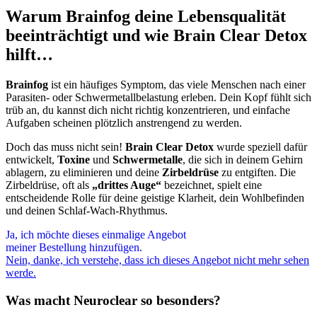
Warum Brainfog deine Lebensqualität
beeinträchtigt und wie Brain Clear Detox
hilft…
Brainfog
ist ein häufiges Symptom, das viele Menschen nach einer
Parasiten- oder Schwermetallbelastung erleben. Dein Kopf fühlt sich
trüb an, du kannst dich nicht richtig konzentrieren, und einfache
Aufgaben scheinen plötzlich anstrengend zu werden.
Doch das muss nicht sein!
Brain Clear Detox
wurde speziell dafür
entwickelt,
Toxine
und
Schwermetalle
, die sich in deinem Gehirn
ablagern, zu eliminieren und deine
Zirbeldrüse
zu entgiften. Die
Zirbeldrüse, oft als
„drittes Auge“
bezeichnet, spielt eine
entscheidende Rolle für deine geistige Klarheit, dein Wohlbefinden
und deinen Schlaf-Wach-Rhythmus.
Ja, ich möchte dieses einmalige Angebot
meiner Bestellung hinzufügen.
Nein, danke, ich verstehe, dass ich dieses Angebot nicht mehr sehen
werde.
Was macht Neuroclear so besonders?